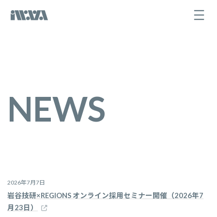
コ
ナ
ン
ビ
テ
ゲ
ン
ー
ツ
シ
へ
ョ
ス
ン
キ
に
ッ
移
プ
動
NEWS
2026年7月7日
岩谷技研×REGIONS オンライン採用セミナー開催（2026年7
月23日）