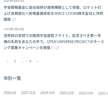
2025年1月17日
宇宙戦略基金に岩谷技研が連携機関として参画、ロケット打
上げ高頻度化へ射場基盤技術をSPACE COTAN株式会社と共同
開発
2025年1月16日
世界初の気球での商用宇宙遊覧フライト、記念すべき第一号
機の名前をあなたの手で。OPEN UNIVERSE PROJECTがネーミ
ング募集キャンペーンを開催！
投
1
2
…
4
»
固
固
固
定
定
定
ペ
ペ
ペ
稿
ー
ー
ー
年別一覧
ジ
ジ
ジ
の
ペ
2026 (6)
2025 (13)
2024 (10)
2023 (13)
2022 (14)
2021 (
ー