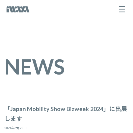
コ
ナ
ン
ビ
テ
ゲ
ン
ー
ツ
シ
へ
ョ
ス
ン
キ
に
ッ
移
プ
動
NEWS
「Japan Mobility Show Bizweek 2024」に出展
します
2024年9月20日