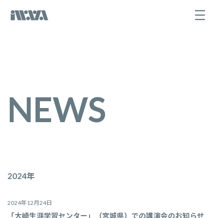
コ
ナ
ン
ビ
テ
ゲ
ン
ー
ツ
シ
へ
ョ
ス
ン
キ
に
ッ
移
プ
動
NEWS
2024年
2024年12月24日
「大崎生涯学習センター」（宮城県）での講演会のお知らせ