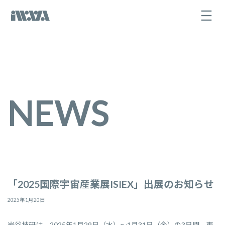
コ
ナ
ン
ビ
テ
ゲ
ン
ー
ツ
シ
へ
ョ
ス
ン
キ
に
ッ
移
プ
動
NEWS
「2025国際宇宙産業展ISIEX」出展のお知らせ
2025年1月20日
岩谷技研は、2025年1月29日（水）～1月31日（金）の3日間、東