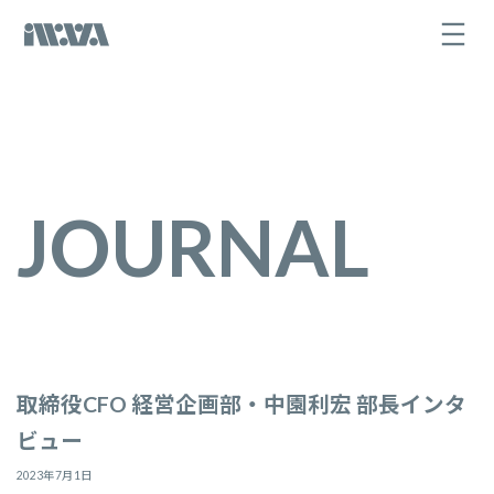
コ
ナ
ン
ビ
テ
ゲ
ン
ー
ツ
シ
へ
ョ
ス
ン
キ
に
ッ
移
プ
動
JOURNAL
取締役CFO 経営企画部・中園利宏 部長インタ
ビュー
2023年7月1日