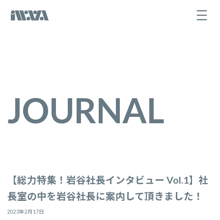
コ
ナ
ン
ビ
テ
ゲ
ン
ー
ツ
シ
へ
ョ
ス
ン
キ
に
ッ
移
プ
動
JOURNAL
【総力特集！岩谷社長インタビュー Vol.1】社
長室の中を岩谷社長に案内して頂きました！
2023年2月17日