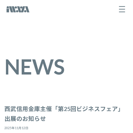
コ
ナ
ン
ビ
テ
ゲ
ン
ー
ツ
シ
へ
ョ
ス
ン
キ
に
ッ
移
プ
動
NEWS
西武信用金庫主催「第25回ビジネスフェア」
出展のお知らせ
2025年11月12日