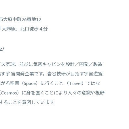
別市大麻中町26番地12
線「大麻駅」北口徒歩４分
z/
ガス気球、並びに気密キャビンを設計／開発／製造
す宇 宙開発企業です。岩谷技研が目指す宇宙遊覧
空間（Space）に行くこと （Travel）ではな
Cosmos）に身を置くことにより人々の意識や視野
提供することを意図しています。