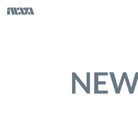
コ
ナ
ン
ビ
テ
ゲ
ン
ー
ツ
シ
へ
ョ
ス
ン
キ
に
ッ
移
NEW
プ
動