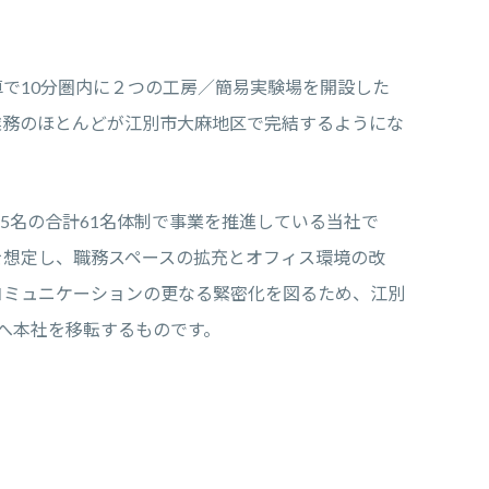
で10分圏内に２つの工房／簡易実験場を開設した
業務のほとんどが江別市大麻地区で完結するようにな
55名の合計61名体制で事業を推進している当社で
を想定し、職務スペースの拡充とオフィス環境の改
コミュニケーションの更なる緊密化を図るため、江別
へ本社を移転するものです。