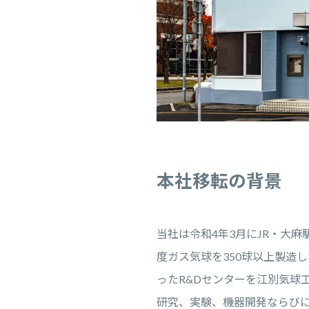
本社移転の背景
当社は令和4年3月にJR・大
度ガス気球を350球以上製造
ったR&Dセンターを江別気球
研究、実験、機器開発ならび