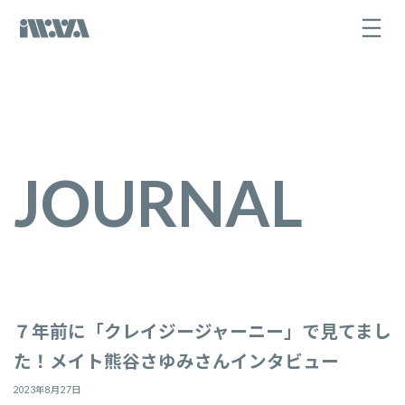
コ
ナ
ン
ビ
テ
ゲ
ン
ー
ツ
シ
へ
ョ
ス
ン
キ
に
ッ
移
プ
動
JOURNAL
７年前に「クレイジージャーニー」で見てまし
た！メイト熊谷さゆみさんインタビュー
2023年8月27日