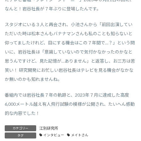
なんと！岩谷社長が７年ぶりに登場したんです。
スタジオにいる３人と再会され、小池さんから「前回出演してい
ただいた時は松本さんもバナナマンさんも私のことも知らないと
仰ってましたけれど、目にする機会はこの７年間で…？」という問
いに、岩谷社長は「意識していないので気付かなかったのかなと
思うんですけど、見た記憶が…ありません」と返答し、お三方は苦
笑い！ 研究開発にお忙しい岩谷社長はテレビを見る機会がなかな
か無いのかも知れませんね。
番組内では岩谷社長７年の軌跡と、2023年７月に達成した高度
6,000メートル越え有人飛行試験の模様が公開され、たいへん感動
的な内容でした！
江別研究所
カテゴリー
インタビュー
メイトさん
タグ